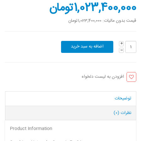
1,023,400,0تومان
 بدون مالیات:
1,023,400,000تومان
افزودن به لیست دلخواه
وضیحات
رات (0)
Product Information