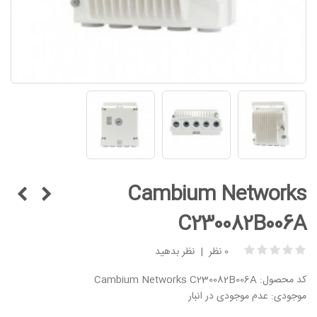
Cambium Networ
C230082B00
0 نظر
|
نظر بدهید
محصول:
Cambium Networks C230082B006A
ودی:
عدم موجودی در انبار