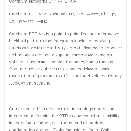
Cambium Networks C230082B006A
Cambium PTP 820S Radio 23GHz, TR1200/1232, ChHigh,
Lo, 21780-22400MHz
Cambium PTP 820 is a point-to-point licensed microwave
backhaul platform that integrates leading networking
functionality with the industry’s most advanced microwav
technologies creating a superior microwave transport
solution. Supporting licensed frequency bands ranging
from 6 to 42 GHz, the PTP 820 series delivers a wide
range of configurations to offer a tailored solution for an
deployment scenario.
Composed of high-density multi-technology nodes and
integrated radio units, the PTP 820 series offers flexibility
in choosing all-indoor, split-mount and all-outdoor
configuration options. Exploiting unique Line of Sight