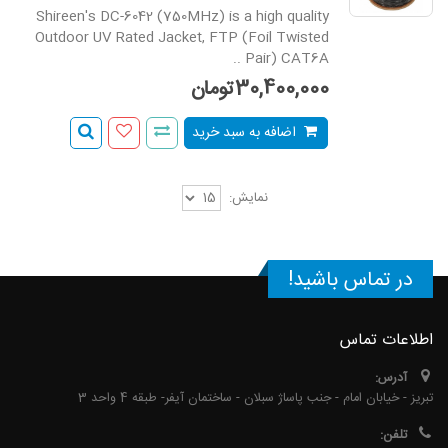
Shireen's DC-6042 (750MHz) is a high quality
Outdoor UV Rated Jacket, FTP (Foil Twisted
Pair) CAT6A ..
30,400,000تومان
اضافه به سبد خرید
نمایش:
در تماس باشید!
اطلاعات تماس
آدرس:
تبریز - خیابان امام - جنب پاساژ سبلان - ساختمان آیفر- طبقه 4 واحد 3
تلفن: