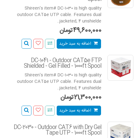
Shireen's item# DC-1030 is high quality
outdoor CAT5e UTP cable. Features dual
jacketed, 4 unshielde..
49,600,000تومان
اضافه به سبد خرید
DC-1041 - Outdoor CAT5e FTP
Shielded - Gel Filled - 1000ft Spool
Shireen's item# DC-1030 is high quality
outdoor CAT5e UTP cable. Features dual
jacketed, 4 unshielde..
21,300,000تومان
اضافه به سبد خرید
DC-2030 - Outdoor CAT6 with Dry Gel
Tape UTP - 1000ft Spool