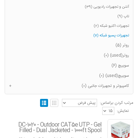
آنتن و تجهیزات رادیویی (39)
تاپ (9)
تجهیزات اکتیو شبکه (2)
تجهیزات پسیو شبکه (7)
روتر (5)
روتر(used) (0)
سوییچ (6)
سوییچ(used) (0)
کامپیوتر و تجهیزات جانبی (0)
+
مرتب کردن براساس:
نمایش:
DC-1020 - Outdoor CAT5e UTP - Gel
Filled - Dual Jacketed - 1000ft Spool