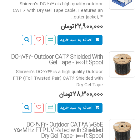
Shireen's DC-2030 is high quality outdoor
CAT 6 with Dry Gel Tape cable. Features an
outer jacket, 4..
22,900,000تومان
اضافه به سبد خرید
DC-2042- Outdoor CAT6 Shielded With
Gel Tape - 1000ft Spool
Shireen's DC-2042 is a high quality Outdoor
FTP (Foil Twisted Pair) CAT6 Shielded with
Dry Gel Tape...
28,300,000تومان
اضافه به سبد خرید
DC-6042- Outdoor CAT6A 10GbE
750MHz FTP UV Rated with Shielded
Dry Gel Tape- 1000ft Spool